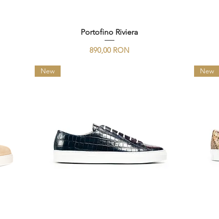
Portofino Riviera
Preț
890,00 RON
New
New