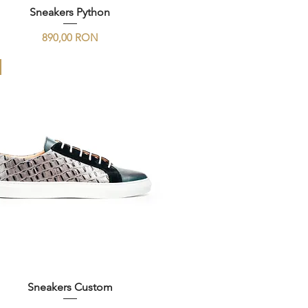
Sneakers Python
Preț
890,00 RON
Sneakers Custom