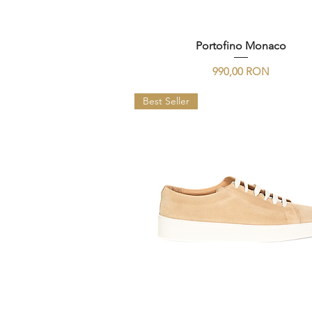
Portofino Monaco
Preț
990,00 RON
Best Seller