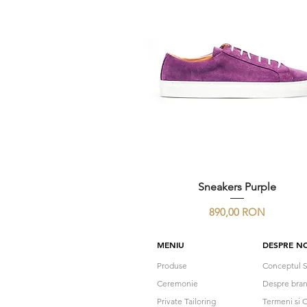
Sneakers Purple
Preț
890,00 RON
MENIU
DESPRE NO
Produse
Conceptul S
Ceremonie
Despre bra
Private Tailoring
Termeni si C