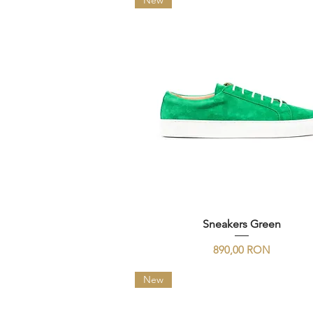
New
Sneakers Green
Preț
890,00 RON
New