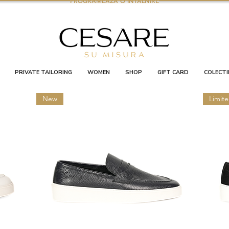
PROGRAMEAZA O INTALNIRE
PRIVATE TAILORING
WOMEN
SHOP
GIFT CARD
COLECTI
New
Limite