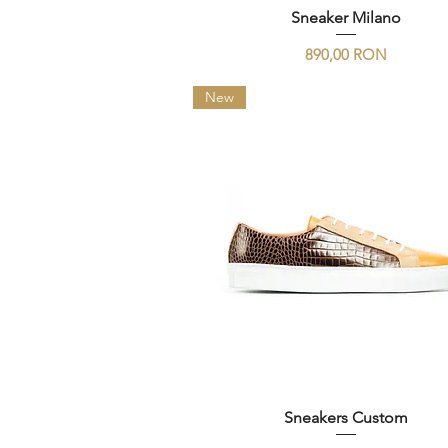
Sneaker Milano
Preț
890,00 RON
New
Sneakers Custom