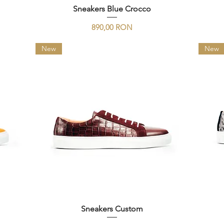
Sneakers Blue Crocco
Preț
890,00 RON
New
New
Sneakers Custom