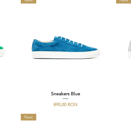
New
New
Sneakers Blue
Preț
890,00 RON
New