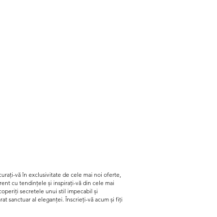
urați-vă în exclusivitate de cele mai noi oferte,
curent cu tendințele și inspirați-vă din cele mai
periți secretele unui stil impecabil și
t sanctuar al eleganței. Înscrieți-vă acum și fiți