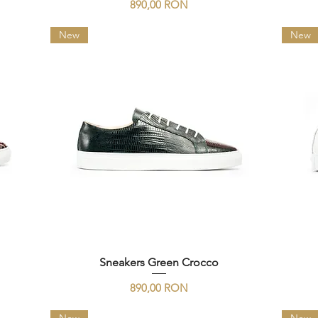
Preț
890,00 RON
New
New
Sneakers Green Crocco
Preț
890,00 RON