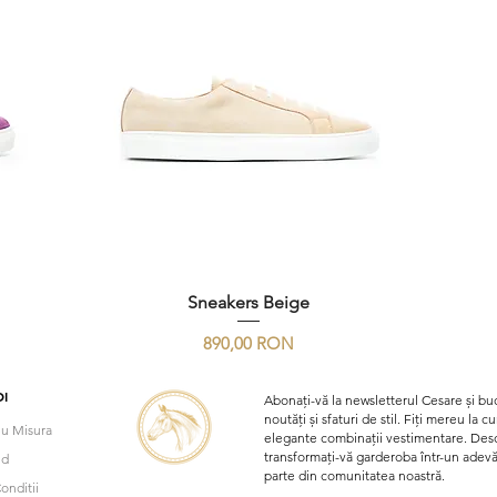
Sneakers Beige
Preț
890,00 RON
I
Abonați-vă la newsletterul Cesare și buc
noutăți și sfaturi de stil. Fiți mereu la 
u Misura
elegante combinații vestimentare. Desco
transformați-vă garderoba într-un adevăra
nd
parte din comunitatea noastră.
onditii