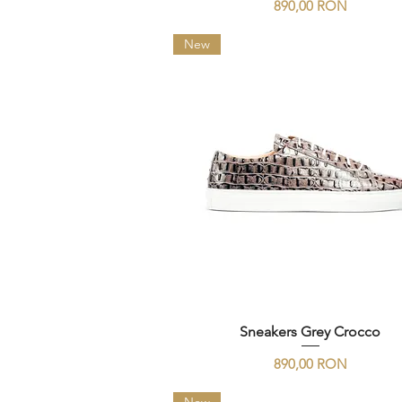
Preț
890,00 RON
New
Sneakers Grey Crocco
Preț
890,00 RON