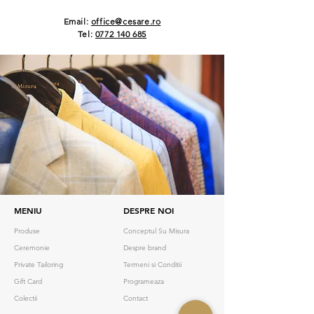
Email:
office@cesare.ro
Tel:
0772 140 685
MENIU
DESPRE NOI
Produse
Conceptul Su Misura
Ceremonie
Despre brand
Private Tailoring
Termeni si Conditii
Gift Card
Programeaza
Colectii
Contact