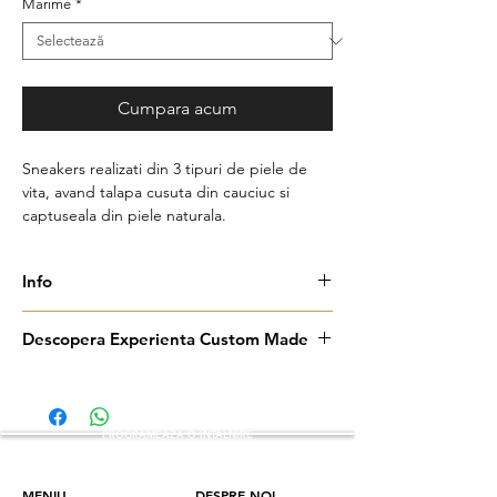
Marime
*
Cumpara acum
Sneakers realizati din 3 tipuri de piele de
vita, avand talapa cusuta din cauciuc si
captuseala din piele naturala.
Info
Pantofii Cesare Su Misura sunt realizați
Descopera Experienta Custom Made
exclusiv la comandă și pot fi personalizați
până la cel mai mic detaliu, pentru a
Programează o întâlnire în showroom și
reflecta perfect stilul tău.
creează o pereche de pantofi realizată
După alegerea modelului dorit, urmează
special pentru tine, sub îndrumarea unui
PROGRAMEAZA O INTALNIRE
selecția pielii dintr-o varietate
consultant de imagine dedicat.
impresionantă de opțiuni: piele box, piele
întoarsă, piele lăcuită sau perforată,
MENIU
DESPRE NOI