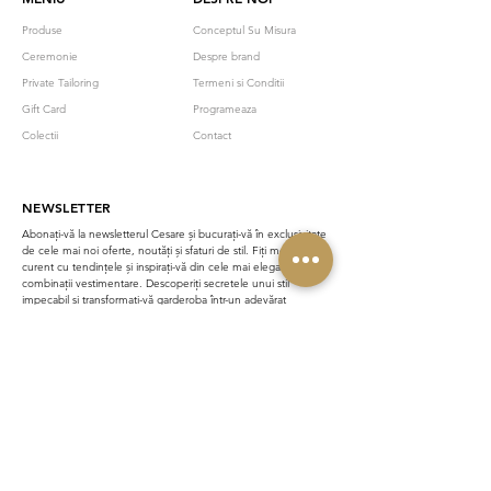
disponibile într-o gamă extinsă de culori
Produse
Conceptul Su Misura
și texturi.
Ceremonie
Despre brand
Personalizarea continuă cu alegerea
Private Tailoring
Termeni si Conditii
culorii pielii pentru interiorul pantofului,
Gift Card
Programeaza
precum și a tipului de talpă: piele, piele
Colectii
Contact
cu pingea, extra-light sau talpă tip
sneakers – fiecare variantă oferind un
echilibru diferit între eleganță și confort.
NEWSLETTER
Timpul de execuție este de aproximativ
2
săptămâni
Abonați-vă la newsletterul Cesare și bucurați-vă în exclusivitate
de la confirmarea comenzii.
de cele mai noi oferte, noutăți și sfaturi de stil. Fiți mereu la
curent cu tendințele și inspirați-vă din cele mai elegante
combinații vestimentare. Descoperiți secretele unui stil
impecabil și transformați-vă garderoba într-un adevărat
sanctuar al eleganței. Înscrieți-vă acum și fiți parte din
comunitatea noastră.
Email
ABONARE