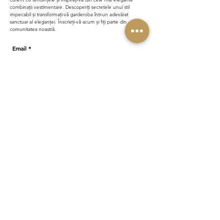
combinații vestimentare. Descoperiți secretele unui stil
impecabil și transformați-vă garderoba într-un adevărat
sanctuar al eleganței. Înscrieți-vă acum și fiți parte din
comunitatea noastră.
Email
ABONARE