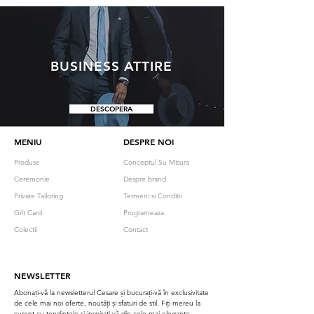
BUSINESS ATTIRE
DESCOPERA
MENIU
DESPRE NOI
Produse
Conceptul Su Misura
Ceremonie
Despre brand
Private Tailoring
Termeni si Conditii
Gift Card
Programeaza
Colectii
Contact
NEWSLETTER
Abonați-vă la newsletterul Cesare și bucurați-vă în exclusivitate
de cele mai noi oferte, noutăți și sfaturi de stil. Fiți mereu la
curent cu tendințele și inspirați-vă din cele mai elegante