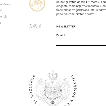
de la confirmarea c
noutăți și sfaturi de stil. Fiți mereu la 
u Misura
elegante combinații vestimentare. Desco
transformați-vă garderoba într-un adevăra
nd
parte din comunitatea noastră.
onditii
a
NEWSLETTER
Email