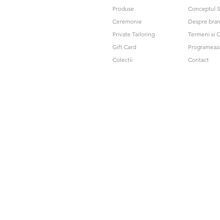
Produse
Conceptul S
Ceremonie
Despre bra
Private Tailoring
Termeni si C
Gift Card
Programeaz
Colectii
Contact