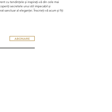
omenzii.
curent cu tendințele și inspirați-vă din cele mai
periți secretele unui stil impecabil și
t sanctuar al eleganței. Înscrieți-vă acum și fiți
ABONARE