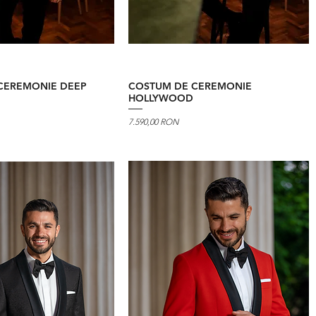
CEREMONIE DEEP
COSTUM DE CEREMONIE
HOLLYWOOD
Preț
7.590,00 RON