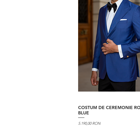
COSTUM DE CEREMONIE RO
BLUE
Preț
5.190,00 RON