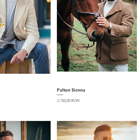
Palton Sienna
Preț
2.750,00 RON