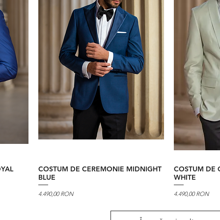
YAL
COSTUM DE CEREMONIE MIDNIGHT
COSTUM DE 
BLUE
WHITE
Preț
Preț
4.490,00 RON
4.490,00 RON