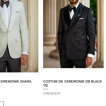
CEREMONIE SHAWL
COSTUM DE CEREMONIE DB BLACK
TIE
Preț
3.990,00 RON