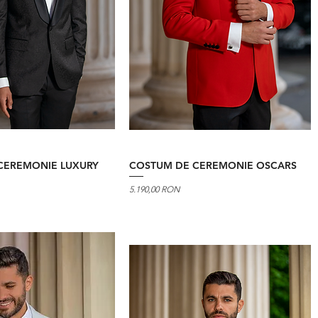
CEREMONIE LUXURY
COSTUM DE CEREMONIE OSCARS
Preț
5.190,00 RON