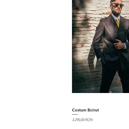
50
Costum Beirut
Preț
3.290,00 RON