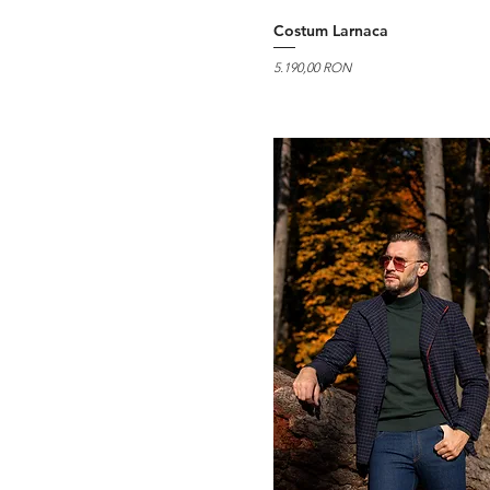
Costum Larnaca
Preț
5.190,00 RON