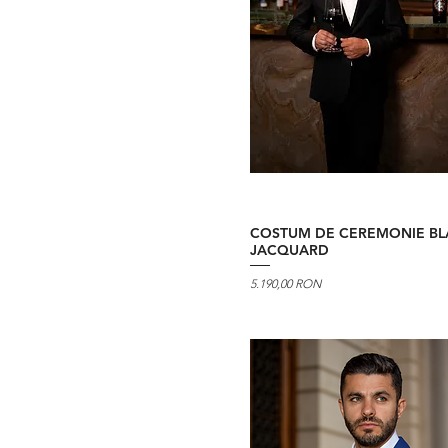
COSTUM DE CEREMONIE BL
JACQUARD
Preț
5.190,00 RON