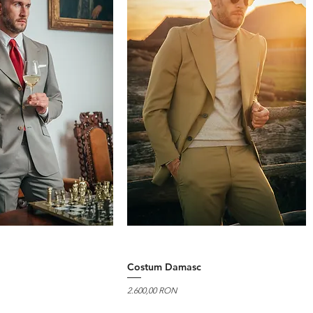
Costum Damasc
Preț
2.600,00 RON