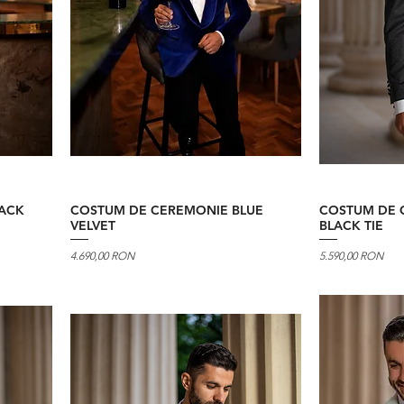
ACK
COSTUM DE CEREMONIE BLUE
COSTUM DE 
VELVET
BLACK TIE
Preț
Preț
4.690,00 RON
5.590,00 RON