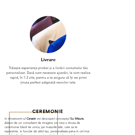
Livrare
Trăiește experiența probei și a livrării costumului tău
personalizat. Dacă sunt necesare ajustări, le vom realiza
rapid, în 1-2 zile, pentru a te asigura că îți vei primi
ținuta perfect adaptată nevoilor tale.
CEREMONIE
In showroom-ul
Cesare
vei descoperi conceptul
Su Misura
.
Alaturi de un consultant de imagine vei crea o tinuta de
ceremonie black tie unica, pe masurile tale, care sa te
reprezinte, in functie de stilul tau, personalizata pana in cel mai