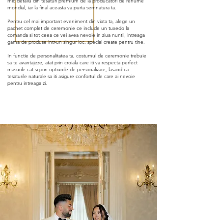
mic detaliu din tesaturi premium de la producatori de renume
mondial, iar la final aceasta va purta semnatura ta.
Pentru cel mai important eveniment din viata ta, alege un
pachet complet de ceremonie ce include un tuxedo la
comanda si tot ceea ce vei avea nevoie in ziua nuntii, intreaga
gama de produse intr-un singur loc, special create pentru tine.
In functie de personalitatea ta, costumul de ceremonie trebuie
sa te avantajeze, atat prin croiala care iti va respecta perfect
masurile cat si prin optiunile de personalizare, lasand ca
tesaturile naturale sa iti asigure confortul de care ai nevoie
pentru intreaga zi.