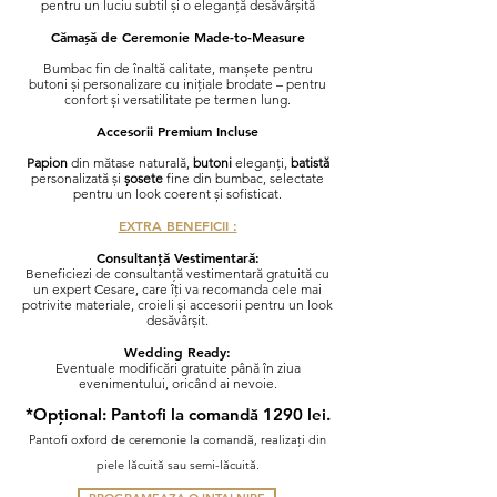
pentru un luciu subtil și o eleganță desăvârșită
Cămașă de Ceremonie Made-to-Measure
Bumbac fin de înaltă calitate, manșete pentru
butoni și personalizare cu inițiale brodate – pentru
confort și versatilitate pe termen lung.
Accesorii Premium Incluse
Papion
din mătase naturală,
butoni
eleganți,
batistă
personalizată și
șosete
fine din bumbac, selectate
pentru un look coerent și sofisticat.
EXTRA BENEFICII :
Consultanță Vestimentară:
Beneficiezi de consultanță vestimentară gratuită cu
un expert Cesare, care îți va recomanda cele mai
potrivite materiale, croieli și accesorii pentru un look
desăvârșit.
Wedding Ready
:
Eventuale modificări
gratuite până în ziua
evenimentului, oricând ai nevoie.
*Opțional: Pantofi la comandă
1290 lei.
Pantofi oxford de ceremonie la comandă, realizați din
piele lăcuită sau semi-lăcuită.