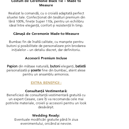
Costum de Ceremonie Black Tie – Made to
Measure
Realizat la comandă, cu o croială adaptată perfect
siluetei tale. Confecționat din țesături premium din
lână 100%, finețe Super 110s, pentru un echilibru
ideal între eleganță, confort și rezistență în timp.
Cămașă de Ceremonie Made-to-Measure
Bumbac fin de înaltă calitate, cu manșete pentru
butoni și posibilitate de personalizare prin brodarea
inițialelor – un detaliu discret, dar definitoriu.
Accesorii Premium Incluse
Papion
din mătase naturală,
butoni
eleganți,
batistă
personalizată și
șosete
fine din bumbac, atent alese
pentru un ansamblu armonios.
EXTRA BENEFICII :
Consultanță Vestimentară:
Beneficiezi de consultanță vestimentară gratuită cu
un expert Cesare, care îți va recomanda cele mai
potrivite materiale, croieli și accesorii pentru un look
desăvârșit.
Wedding Ready
:
Eventuale modificări
gratuite până în ziua
evenimentului, oricând ai nevoie.