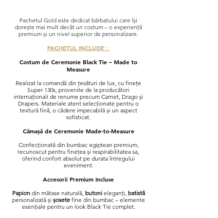
Best Seller
Pachetul Gold este dedicat bărbatului care își
dorește mai mult decât un costum – o experiență
premium și un nivel superior de personalizare.
PACHETUL INCLUDE :
Costum de Ceremonie Black Tie – Made to
Measure
Realizat la comandă din țesături de lux, cu finețe
Super 130s, provenite de la producători
internaționali de renume precum Carnet, Drago și
Drapers. Materiale atent selecționate pentru o
textură fină, o cădere impecabilă și un aspect
sofisticat.
Cămașă de Ceremonie Made-to-Measure
Confecționată din bumbac egiptean premium,
recunoscut pentru finețea și respirabilitatea sa,
oferind confort absolut pe durata întregului
eveniment.
Accesorii Premium Incluse
Papion
din mătase naturală,
butoni
eleganți,
batistă
personalizată și
șosete
fine din bumbac – elemente
esențiale pentru un look Black Tie complet.