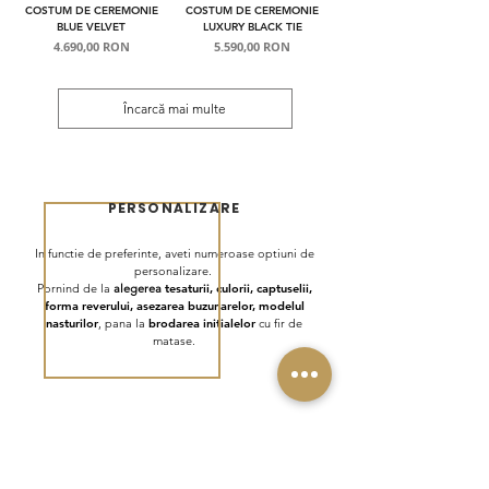
COSTUM DE CEREMONIE
COSTUM DE CEREMONIE
BLUE VELVET
LUXURY BLACK TIE
Preț
Preț
4.690,00 RON
5.590,00 RON
Încarcă mai multe
PERSONALIZARE
In functie de preferinte, aveti numeroase optiuni de
personalizare.
Pornind de la
alegerea
tesaturii, culorii, captuselii,
forma reverului, asezarea buzunarelor, modelul
nasturilor
, pana la
brodarea initialelor
cu fir de
matase.