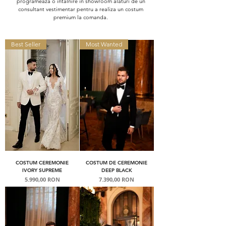
programeaza o intalnire in showroom alaturi de un
consultant vestimentar pentru a realiza un costum
premium la comanda.
Best Seller
Most Wanted
COSTUM CEREMONIE
COSTUM DE CEREMONIE
IVORY SUPREME
DEEP BLACK
Preț
Preț
5.990,00 RON
7.390,00 RON