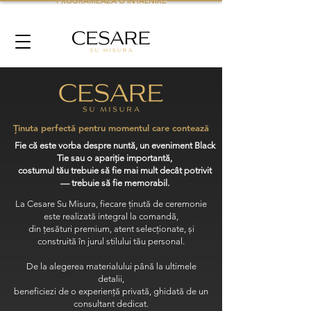
PROGRAMEAZA O INTALNIRE
Ținuta perfectă pentru momentul care contează
Fie că este vorba despre nuntă, un eveniment Black
Tie sau o apariție importantă,
costumul tău trebuie să fie mai mult decât potrivit
— trebuie să fie memorabil.
La Cesare Su Misura, fiecare ținută de ceremonie
este realizată integral la comandă,
din țesături premium, atent selecționate, și
construită în jurul stilului tău personal.
De la alegerea materialului până la ultimele
detalii,
beneficiezi de o experiență privată, ghidată de un
consultant dedicat.