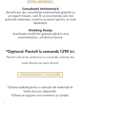
EXTRA BENEFICII :
Consultanță Vestimentară:
Beneficiezi de consultanță vestimentară gratuită cu
un expert Cesare, care îți va recomanda cele mai
potrivite materiale, croieli și accesorii pentru un look
desăvârșit.
Wedding Ready
:
Eventuale modificări
gratuite până în ziua
evenimentului, oricând ai nevoie.
*Opțional: Pantofi la comandă
1290 lei.
Pantofi oxford de ceremonie la comandă, realizați din
piele lăcuită sau semi-lăcuită.
PROGRAMEAZA O INTALNIRE
*Oferta valabilă pentru o selecție de materiale în
limita stocului disponibil.
*Oferta se supune unor termene și condiții.