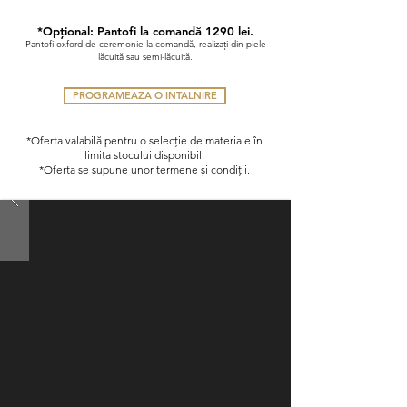
*Opțional: Pantofi la comandă
1290 lei.
Pantofi oxford de ceremonie la comandă, realizați din piele
lăcuită sau semi-lăcuită.
PROGRAMEAZA O INTALNIRE
*Oferta valabilă pentru o selecție de materiale în
limita stocului disponibil.
*Oferta se supune unor termene și condiții.