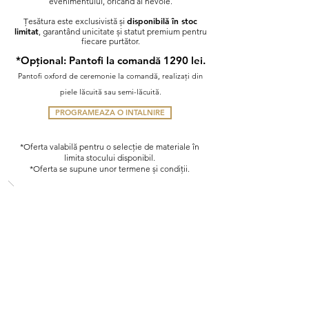
evenimentului, oricând ai nevoie.
disponibilă în stoc
Țesătura este exclusivistă și
limitat
, garantând unicitate și statut premium pentru
fiecare purtător.
*Opțional: Pantofi la comandă
1290 lei.
Pantofi oxford de ceremonie la comandă, realizați din
piele lăcuită sau semi-lăcuită.
PROGRAMEAZA O INTALNIRE
*Oferta valabilă pentru o selecție de materiale în
limita stocului disponibil.
*Oferta se supune unor termene și condiții.