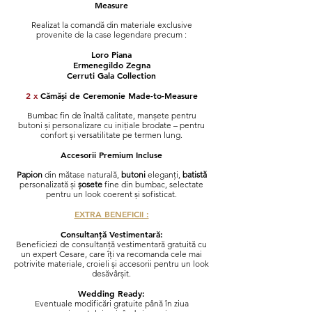
Measure
Realizat la comandă din materiale exclusive
provenite de la case legendare precum :
Loro Piana
Ermenegildo Zegna
Cerruti Gala Collection
2 x
Cămăși de Ceremonie Made-to-Measure
Bumbac fin de înaltă calitate, manșete pentru
butoni și personalizare cu inițiale brodate – pentru
confort și versatilitate pe termen lung.
Accesorii Premium Incluse
Papion
din mătase naturală,
butoni
eleganți,
batistă
personalizată și
șosete
fine din bumbac, selectate
pentru un look coerent și sofisticat.
EXTRA BENEFICII :
Consultanță Vestimentară:
Beneficiezi de consultanță vestimentară gratuită cu
un expert Cesare, care îți va recomanda cele mai
potrivite materiale, croieli și accesorii pentru un look
desăvârșit.
Wedding Ready
:
Eventuale modificări
gratuite până în ziua