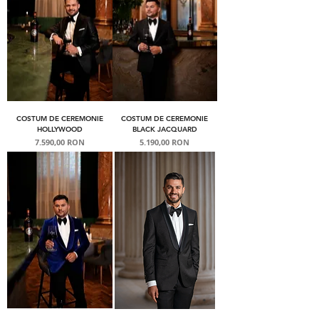
COSTUM DE CEREMONIE
COSTUM DE CEREMONIE
HOLLYWOOD
BLACK JACQUARD
Preț
Preț
7.590,00 RON
5.190,00 RON