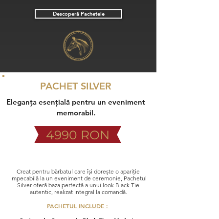
Descoperă Pachetele
PACHET SILVER
Eleganța esențială pentru un eveniment
memorabil.
4990 RON
Ofertă Limitată
Creat pentru bărbatul care își dorește o apariție
impecabilă la un eveniment de ceremonie, Pachetul
Silver oferă baza perfectă a unui look Black Tie
autentic, realizat integral la comandă.
PACHETUL INCLUDE :