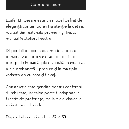
Cumpara acum
Loafer LP Cesare este un model definit de
eleganță contemporană și atenție la detalii,
realizat din materiale premium și finisat
manual în atelierul nostru.
Disponibil pe comandă, modelul poate fi
personalizat într-o varietate de piei – piele
box, piele întoarsă, piele vopsită manual sau
piele brobonată – precum și în multiple
variante de culoare și finisaj.
Construcția este gândită pentru confort și
durabilitate, iar talpa poate fi adaptată în
funcție de preferințe, de la piele clasică la
variante mai flexibile.
Disponibil în mărimi de la
37 la 50
.