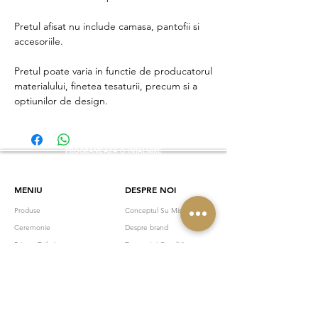
Pretul afisat nu include camasa, pantofii si
accesoriile.
Pretul poate varia in functie de producatorul
materialului, finetea tesaturii, precum si a
optiunilor de design.
PROGRAMEAZA O INTALNIRE
MENIU
DESPRE NOI
Produse
Conceptul Su Misura
Ceremonie
Despre brand
Private Tailoring
Termeni si Conditii
Gift Card
Programeaza
Colectii
Contact