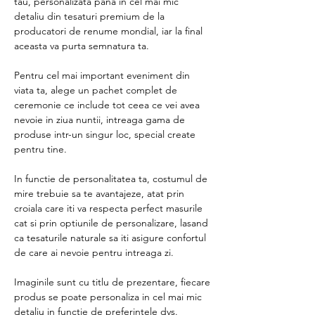
tau, personalizata pana in cel mai mic
detaliu din tesaturi premium de la
producatori de renume mondial, iar la final
aceasta va purta semnatura ta.
Pentru cel mai important eveniment din
viata ta, alege un pachet complet de
ceremonie ce include tot ceea ce vei avea
nevoie in ziua nuntii, intreaga gama de
produse intr-un singur loc, special create
pentru tine.
In functie de personalitatea ta, costumul de
mire trebuie sa te avantajeze, atat prin
croiala care iti va respecta perfect masurile
cat si prin optiunile de personalizare, lasand
ca tesaturile naturale sa iti asigure confortul
de care ai nevoie pentru intreaga zi.
Imaginile sunt cu titlu de prezentare, fiecare
produs se poate personaliza in cel mai mic
detaliu in functie de preferintele dvs.