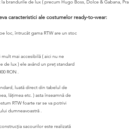
ct la brandurile de lux ( precum Hugo Boss, Dolce & Gabana, Prad
va caracteristici ale costumelor ready-to-wear:
pe loc, întrucât gama RTW are un stoc 
mult mai accesibilă ( aici nu ne 
le de lux ) ele având un preț standard 
1000 RON .
andard, luată direct din tabelul de 
imea, lățimea etc. ) asta înseamnă de 
tum RTW foarte rar se va potrivi 
ului dumneavoastră .
nstrucția sacourilor este realizată 