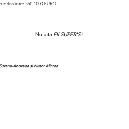
cuprins între 550-1000 EURO . 
 Nu uita 
FII SUPER'S 
!
 Sorana-Andreea și Nistor Mircea