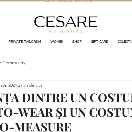
PROGRAMEAZA O INTALNIRE
PRIVATE TAILORING
WOMEN
SHOP
GIFT CARD
COLECTI
r Community
 apr. 2024
2 min de citit
NȚA DINTRE UN COST
TO-WEAR ȘI UN COST
O-MEASURE