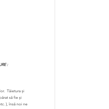
RE :
.  Tăietura și 
rat să fie și 
. ), însă noi ne 