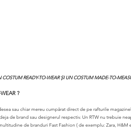
N COSTUM READY-TO-WEAR ȘI UN COSTUM MADE-TO-MEASU
-WEAR ? 
ea sau chiar mereu cumpărat direct de pe rafturile magazinelor
e deja de brand sau designerul respectiv. Un RTW nu trebuie neapă
 multitudine de branduri Fast Fashion ( de exemplu: Zara, H&M etc