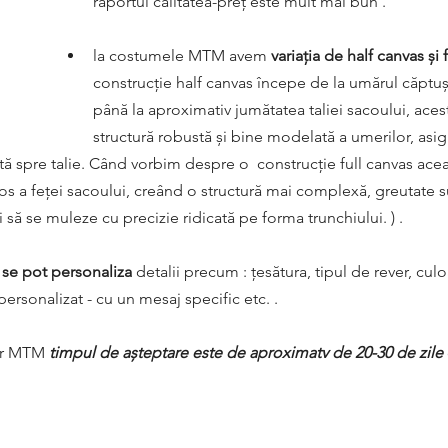
raportul calitatea-preț este mult mai bun .
la costumele MTM avem 
variația de half canvas și 
construcție half canvas începe de la umărul căptuși
până la aproximativ jumătatea taliei sacoului, acest
structură robustă și bine modelată a umerilor, asig
ă spre talie. Când vorbim despre o  construcție full canvas acea
os a feței sacoului, creând o structură mai complexă, greutate s
să se muleze cu precizie ridicată pe forma trunchiului. ) .
 se pot personaliza
 detalii precum : țesătura, tipul de rever, culo
personalizat - cu un mesaj specific etc. .
or MTM 
timpul de așteptare este de aproximatv de 20-30 de zile