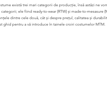
tume există trei mari categorii de producție, însă astăzi ne vo
te categorii; ele fiind ready-to-wear (RTW) și made-to-mesasure (
nțele dintre cele două, cât și despre prețul, calitatea și durabili
est ghid pentru a vă introduce în tainele croiri costumelor MTM. 