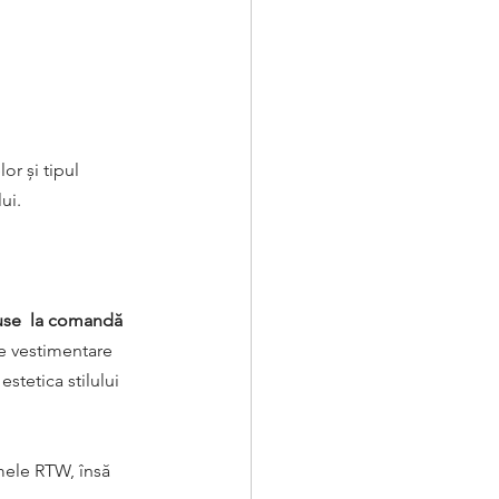
r și tipul 
ui.
se  la comandă 
se vestimentare 
stetica stilului 
mele RTW, însă 