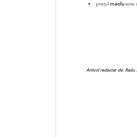
prețul
 m
ediu 
este 
Articol redactat de: Radu