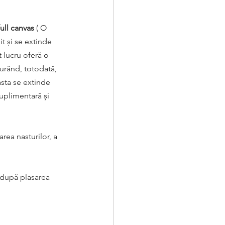
full canvas
 ( O 
t și se extinde 
 lucru oferă o 
urând, totodată, 
sta se extinde  
uplimentară și 
area nasturilor, a 
 după plasarea 