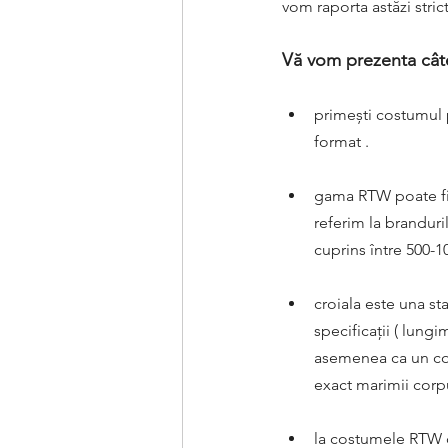
vom raporta astăzi stri
Vă vom prezenta câte
primești costumul 
format .
gama RTW poate fi 
referim la branduri
cuprins între 500-
croiala este una st
specificații ( lung
asemenea ca un cos
exact marimii corp
la costumele RTW co