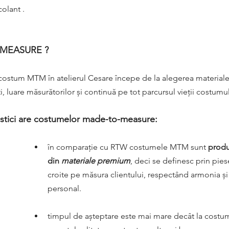
olant . 
-MEASURE ?
 costum MTM în atelierul Cesare începe de la alegerea materialelo
ti, luare măsurătorilor și continuă pe tot parcursul vieții costumul
ristici are costumelor made-to-measure:
în comparație cu RTW costumele MTM sunt 
produ
din 
materiale premium
, deci se definesc prin pie
croite pe măsura clientului, respectând armonia și e
personal.
timpul de așteptare este mai mare decât la costu