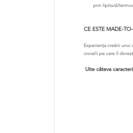
prin lipitură/termoc
CE ESTE MADE-TO
Experiența creării unui
croielii pe care îl doreș
Uite câteva caracte