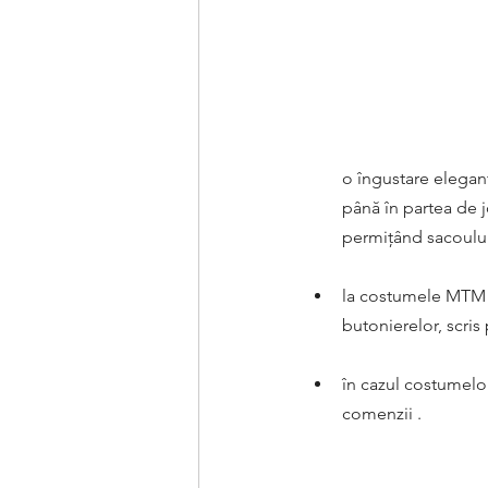
o îngustare elegant
până în partea de j
permițând sacoului 
la costumele MTM
butonierelor, scris 
în cazul costumel
comenzii .