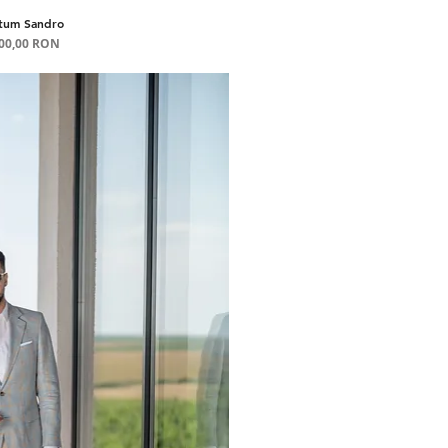
tum Sandro
șare rapidă
Preț
800,00 RON