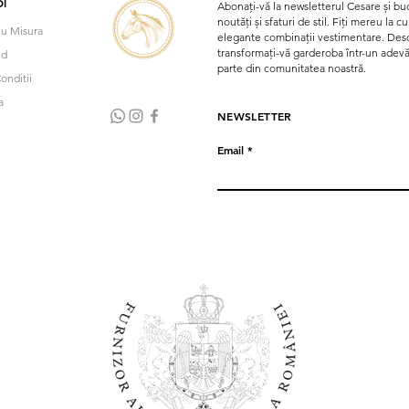
I
Abonați-vă la newsletterul Cesare și buc
noutăți și sfaturi de stil. Fiți mereu la 
u Misura
elegante combinații vestimentare. Desco
transformați-vă garderoba într-un adevăra
nd
parte din comunitatea noastră.
onditii
a
NEWSLETTER
Email