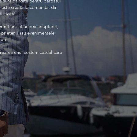
ura sunt gândite pentru bărbatul
să este creată la comandă, din
isticată.
mit un stil unic și adaptabil,
u prietenii sau evenimentele
tate.
 crearea unui costum casual care