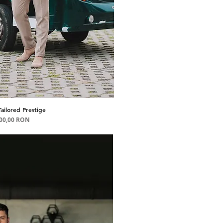
ailored Prestige
șare rapidă
Preț
900,00 RON