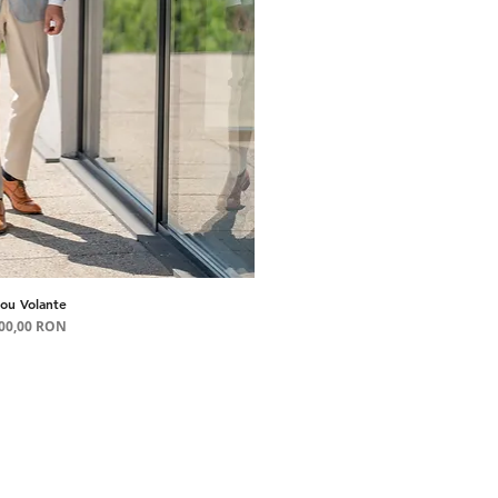
ou Volante
șare rapidă
Preț
100,00 RON