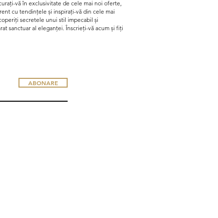
urați-vă în exclusivitate de cele mai noi oferte,
curent cu tendințele și inspirați-vă din cele mai
periți secretele unui stil impecabil și
t sanctuar al eleganței. Înscrieți-vă acum și fiți
ABONARE