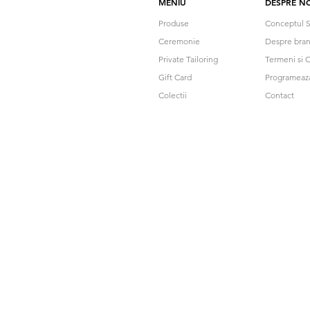
MENIU
DESPRE NO
Produse
Conceptul S
Ceremonie
Despre bra
Private Tailoring
Termeni si C
Gift Card
Programeaz
Colectii
Contact