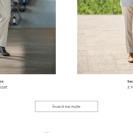
ca
Sac
pidă
Afi
izat
2.
Încarcă mai multe