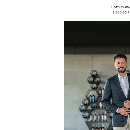
Costum Val
Afișare ra
Pre
3.200,00 