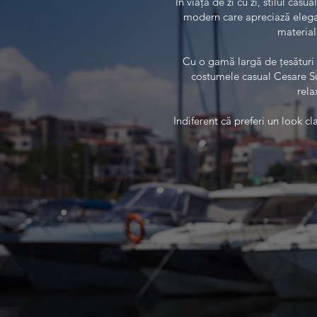
În viața de zi cu zi, stilul ca
modern care apreciază eleganț
material
Cu o gamă largă de țesături n
costumele casual Cesare Su 
rela
Indiferent că preferi un look c