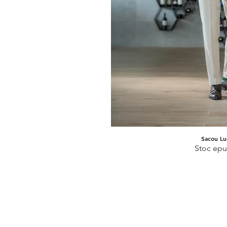
Sacou Lu
Afișare ra
Stoc epu