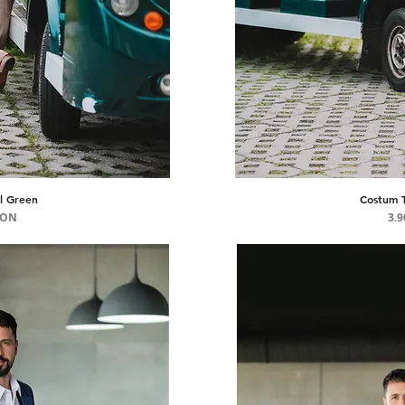
l Green
Costum T
pidă
Afi
ț
RON
3.