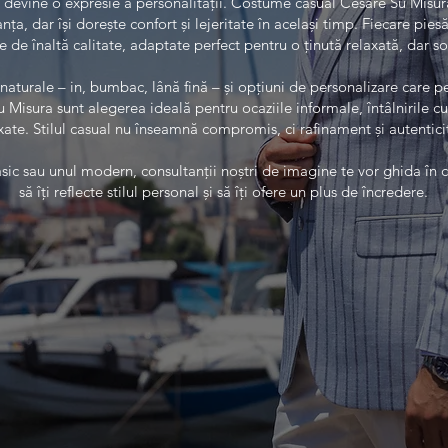
sual devine o expresie a personalității. Costume casual Cesare Su Mis
a, dar își dorește confort și lejeritate în același timp. Fiecare pie
e de înaltă calitate, adaptate perfect pentru o ținută relaxată, dar sof
aturale – in, bumbac, lână fină – și opțiuni de personalizare care per
Misura sunt alegerea ideală pentru ocaziile informale, întâlnirile c
xate. Stilul casual nu înseamnă compromis, ci rafinament și autentici
lasic sau unul modern, consultanții noștri de imagine te vor ghida în
să îți reflecte stilul personal și să îți ofere un plus de încredere.