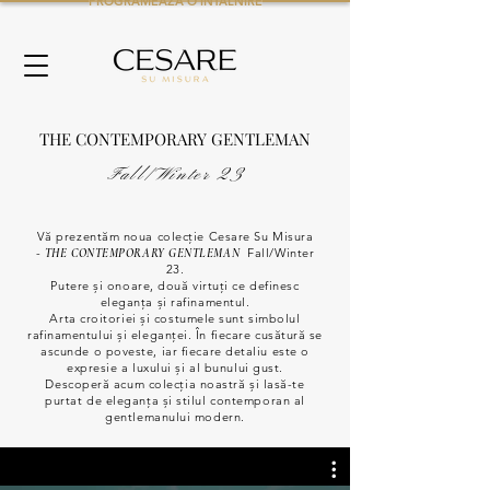
PROGRAMEAZA O INTALNIRE
THE CONTEMPORARY GENTLEMAN
Fall/Winter 23
Vă prezentăm noua colecție Cesare Su Misura
-
Fall/Winter
THE CONTEMPORARY GENTLEMAN
23.
Putere și onoare, două virtuți ce definesc
eleganța și rafinamentul.
Arta croitoriei și costumele sunt simbolul
rafinamentului și eleganței. În fiecare cusătură se
ascunde o poveste, iar fiecare detaliu este o
expresie a luxului și al bunului gust.
Descoperă acum colecția noastră și lasă-te
purtat de eleganța și stilul contemporan al
gentlemanului modern.