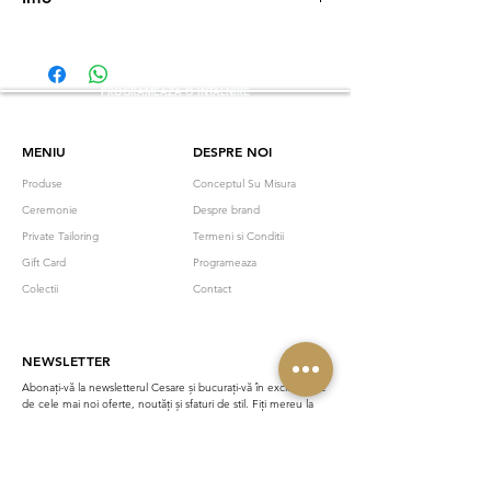
Pattern : uni
Culoare : verde
Rever : crestat
PROGRAMEAZA O INTALNIRE
Material : lana, in, matase
MENIU
DESPRE NOI
Produse
Conceptul Su Misura
Ceremonie
Despre brand
Private Tailoring
Termeni si Conditii
Gift Card
Programeaza
Colectii
Contact
NEWSLETTER
Abonați-vă la newsletterul Cesare și bucurați-vă în exclusivitate
de cele mai noi oferte, noutăți și sfaturi de stil. Fiți mereu la
curent cu tendințele și inspirați-vă din cele mai elegante
combinații vestimentare. Descoperiți secretele unui stil
impecabil și transformați-vă garderoba într-un adevărat
sanctuar al eleganței. Înscrieți-vă acum și fiți parte din
comunitatea noastră.