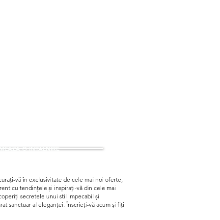
EAZA O INTALNIRE
urați-vă în exclusivitate de cele mai noi oferte,
curent cu tendințele și inspirați-vă din cele mai
periți secretele unui stil impecabil și
t sanctuar al eleganței. Înscrieți-vă acum și fiți