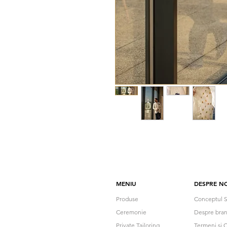
MENIU
DESPRE NO
Produse
Conceptul S
Ceremonie
Despre bra
Private Tailoring
Termeni si C