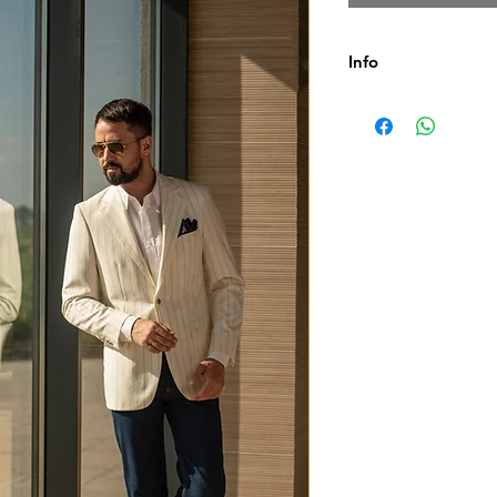
Info
Pattern : dungi
Culoare : alb
Rever : crestat
Material : lana
Captuseala : fancy