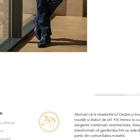
PROGRAM
I
Abonați-vă la newsletterul Cesare și buc
noutăți și sfaturi de stil. Fiți mereu la 
u Misura
elegante combinații vestimentare. Desco
transformați-vă garderoba într-un adevăra
nd
parte din comunitatea noastră.
onditii