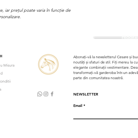
e, iar prețul poate varia în funcție de
rsonalizare.
PROGRAM
I
Abonați-vă la newsletterul Cesare și buc
noutăți și sfaturi de stil. Fiți mereu la 
u Misura
elegante combinații vestimentare. Desco
transformați-vă garderoba într-un adevăra
nd
parte din comunitatea noastră.
onditii
a
NEWSLETTER
Email