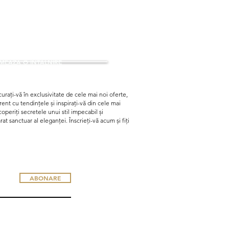
EAZA O INTALNIRE
urați-vă în exclusivitate de cele mai noi oferte,
curent cu tendințele și inspirați-vă din cele mai
periți secretele unui stil impecabil și
t sanctuar al eleganței. Înscrieți-vă acum și fiți
ABONARE