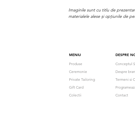
Imaginile sunt cu titlu de prezentar
materialele alese și opțiunile de pe
MENIU
DESPRE NO
Produse
Conceptul S
Ceremonie
Despre bra
Private Tailoring
Termeni si C
Gift Card
Programeaz
Colectii
Contact