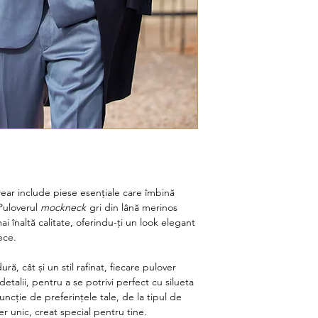
ear include piese esențiale care îmbină
Puloverul
mockneck
gri din lână merinos
ai înaltă calitate, oferindu-ți un look elegant
ece.
ră, cât și un stil rafinat, fiecare pulover
detalii, pentru a se potrivi perfect cu silueta
 funcție de preferințele tale, de la tipul de
er unic, creat special pentru tine.