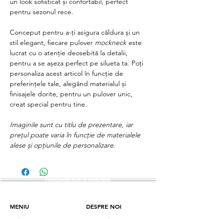
un look sofisticat și confortabil, perfect
pentru sezonul rece.
Conceput pentru a-ți asigura căldura și un
stil elegant, fiecare pulover
mockneck
este
lucrat cu o atenție deosebită la detalii,
pentru a se așeza perfect pe silueta ta. Poți
personaliza acest articol în funcție de
preferințele tale, alegând materialul și
finisajele dorite, pentru un pulover unic,
creat special pentru tine.
Imaginile sunt cu titlu de prezentare, iar
prețul poate varia în funcție de materialele
alese și opțiunile de personalizare.
PROGRAMEAZA O INTALNIRE
MENIU
DESPRE NOI