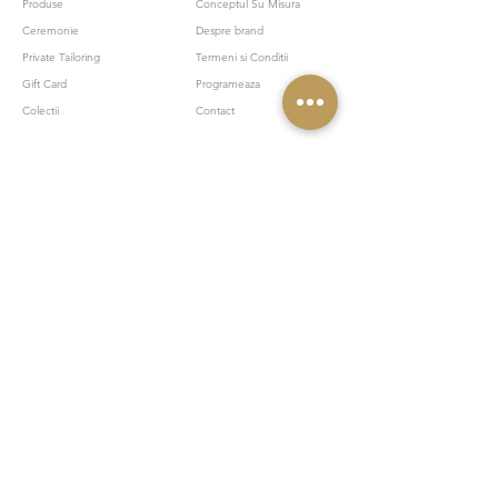
Produse
Conceptul Su Misura
Ceremonie
Despre brand
Private Tailoring
Termeni si Conditii
Gift Card
Programeaza
Colectii
Contact
NEWSLETTER
Abonați-vă la newsletterul Cesare și bucurați-vă în exclusivitate
de cele mai noi oferte, noutăți și sfaturi de stil. Fiți mereu la
curent cu tendințele și inspirați-vă din cele mai elegante
combinații vestimentare. Descoperiți secretele unui stil
impecabil și transformați-vă garderoba într-un adevărat
sanctuar al eleganței. Înscrieți-vă acum și fiți parte din
comunitatea noastră.
Email
ABONARE