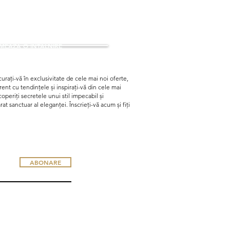
EAZA O INTALNIRE
urați-vă în exclusivitate de cele mai noi oferte,
curent cu tendințele și inspirați-vă din cele mai
periți secretele unui stil impecabil și
t sanctuar al eleganței. Înscrieți-vă acum și fiți
ABONARE