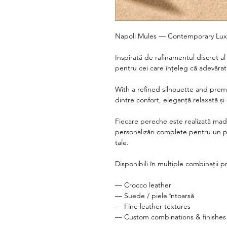
Napoli Mules — Contemporary Lux
Inspirată de rafinamentul discret al s
pentru cei care înțeleg că adevăratul
With a refined silhouette and prem
dintre confort, eleganță relaxată și
Fiecare pereche este realizată made
personalizări complete pentru un pr
tale.
Disponibili în multiple combinații 
— Crocco leather
— Suede / piele întoarsă
— Fine leather textures
— Custom combinations & finishes