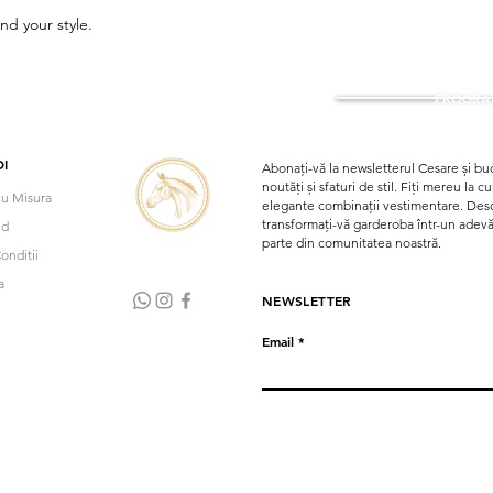
nd your style.
PROGRAM
I
Abonați-vă la newsletterul Cesare și buc
noutăți și sfaturi de stil. Fiți mereu la 
u Misura
elegante combinații vestimentare. Desco
transformați-vă garderoba într-un adevăra
nd
parte din comunitatea noastră.
onditii
a
NEWSLETTER
Email