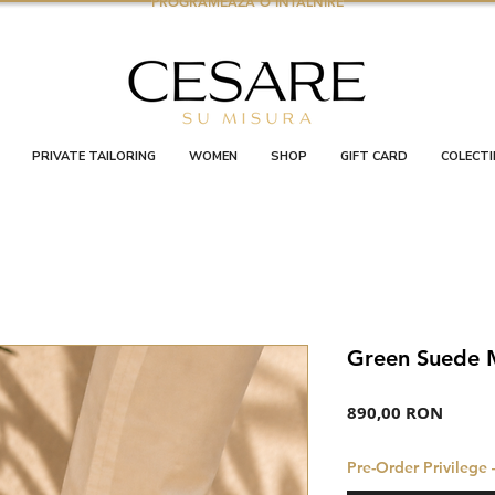
PROGRAMEAZA O INTALNIRE
PRIVATE TAILORING
WOMEN
SHOP
GIFT CARD
COLECTI
Green Suede 
Preț
890,00 RON
Pre-Order Privilege