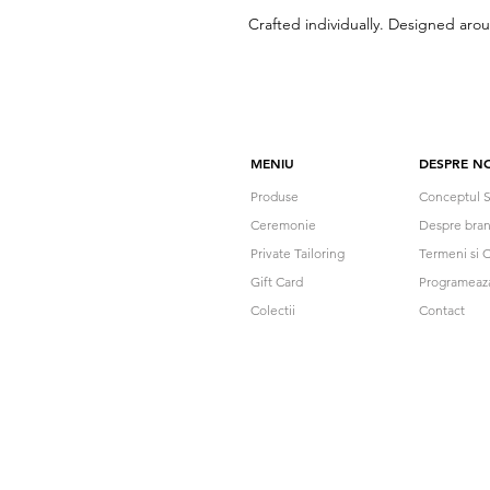
Crafted individually. Designed arou
MENIU
DESPRE NO
Produse
Conceptul S
Ceremonie
Despre bra
Private Tailoring
Termeni si C
Gift Card
Programeaz
Colectii
Contact