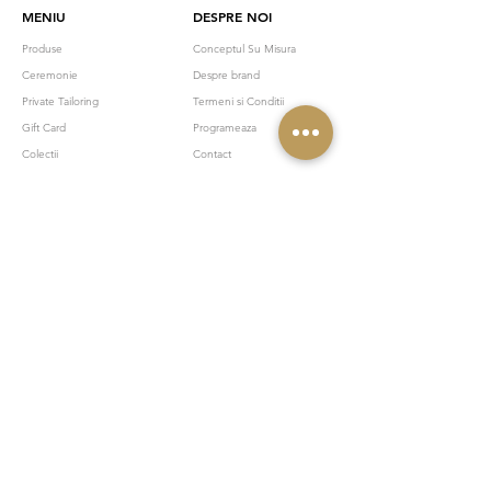
MENIU
DESPRE NOI
Produse
Conceptul Su Misura
Ceremonie
Despre brand
Private Tailoring
Termeni si Conditii
Gift Card
Programeaza
Colectii
Contact
NEWSLETTER
Abonați-vă la newsletterul Cesare și bucurați-vă în exclusivitate
de cele mai noi oferte, noutăți și sfaturi de stil. Fiți mereu la
curent cu tendințele și inspirați-vă din cele mai elegante
combinații vestimentare. Descoperiți secretele unui stil
impecabil și transformați-vă garderoba într-un adevărat
sanctuar al eleganței. Înscrieți-vă acum și fiți parte din
comunitatea noastră.
Email