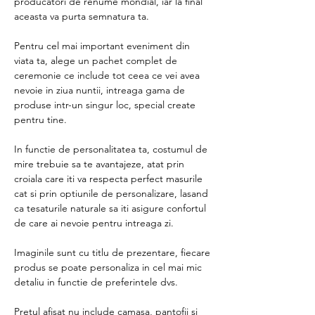
producatori de renume mondial, iar la final
aceasta va purta semnatura ta.
Pentru cel mai important eveniment din
viata ta, alege un pachet complet de
ceremonie ce include tot ceea ce vei avea
nevoie in ziua nuntii, intreaga gama de
produse intr-un singur loc, special create
pentru tine.
In functie de personalitatea ta, costumul de
mire trebuie sa te avantajeze, atat prin
croiala care iti va respecta perfect masurile
cat si prin optiunile de personalizare, lasand
ca tesaturile naturale sa iti asigure confortul
de care ai nevoie pentru intreaga zi.
Imaginile sunt cu titlu de prezentare, fiecare
produs se poate personaliza in cel mai mic
detaliu in functie de preferintele dvs.
Pretul afisat nu include camasa, pantofii si