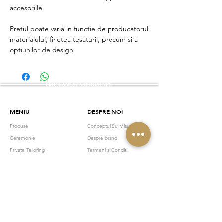
accesoriile.
Pretul poate varia in functie de producatorul
materialului, finetea tesaturii, precum si a
optiunilor de design.
PROGRAMEAZA O INTALNIRE
MENIU
DESPRE NOI
Produse
Conceptul Su Misura
Ceremonie
Despre brand
Private Tailoring
Termeni si Conditii
Gift Card
Programeaza
Colectii
Contact
NEWSLETTER
Abonați-vă la newsletterul Cesare și bucurați-vă în exclusivitate