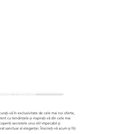
EAZA O INTALNIRE
urați-vă în exclusivitate de cele mai noi oferte,
curent cu tendințele și inspirați-vă din cele mai
periți secretele unui stil impecabil și
t sanctuar al eleganței. Înscrieți-vă acum și fiți