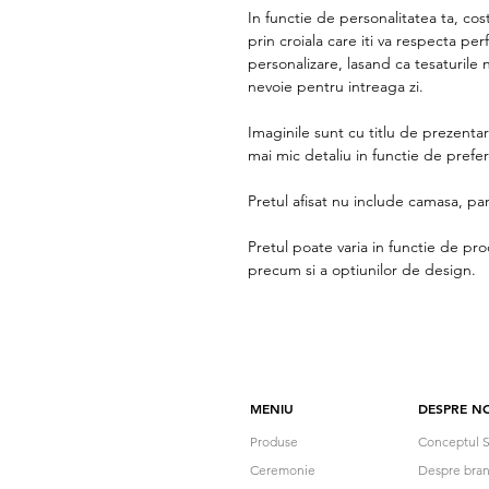
In functie de personalitatea ta, co
prin croiala care iti va respecta per
personalizare, lasand ca tesaturile n
nevoie pentru intreaga zi.
Imaginile sunt cu titlu de prezenta
mai mic detaliu in functie de prefer
Pretul afisat nu include camasa, pant
Pretul poate varia in functie de prod
precum si a optiunilor de design.
MENIU
DESPRE NO
Produse
Conceptul S
Ceremonie
Despre bra