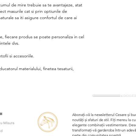
stumul de mire trebuie sa te avantajeze, atat
fect masurile cat si prin optiunile de
aturale sa iti asigure confortul de care ai
re, fiecare produs se poate personaliza in cel
intele dvs.
ofii si accesoriile.
ucatorul materialului, finetea tesaturii,
PROGRAM
I
Abonați-vă la newsletterul Cesare și buc
noutăți și sfaturi de stil. Fiți mereu la 
u Misura
elegante combinații vestimentare. Desco
transformați-vă garderoba într-un adevăra
nd
parte din comunitatea noastră.