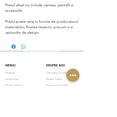
Pretul afisat nu include camasa, pantofii si
accesoriile.
Pretul poate varia in functie de producatorul
materialului, finetea tesaturii, precum si a
optiunilor de design.
PROGRAMEAZA O INTALNIRE
MENIU
DESPRE NOI
Produse
Conceptul Su Misura
Ceremonie
Despre brand
Private Tailoring
Termeni si Conditii
Gift Card
Programeaza
Colectii
Contact
NEWSLETTER