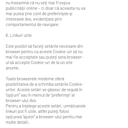
nu înseamnă că nu veţi mai fi expus
publicităţii online – ci doar că aceasta nu va
mai putea ţine cont de preferinţele şi
interesele dvs, evidenţiate prin
comportamentul de navigare.
6. Linkuri utile
Este posibil să faceţi setările necesare din
browser pentru ca aceste Cookie-uri să nu
mai fie acceptate sau puteţi seta browser-
ul să accepte Cookie-uri de la un site
anume.
Toate browserele moderne oferă
posibilitatea de a schimba setările Cookie-
urilor. Aceste setări se găsesc de regulă în
“opţiuni” sau în meniul de “preferinţe” al
browser-ului dvs.
Pentru a înţelege aceste setări, următoarele
linkuri pot fi utile, altfel puteţi folosi
opţiunea “ajutor” a browser-ului pentru mai
multe detalii.