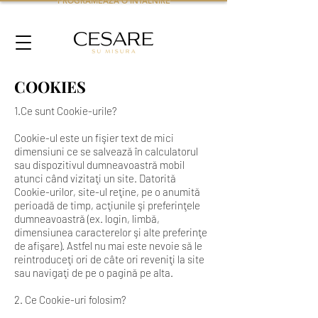
PROGRAMEAZA O INTALNIRE
COOKIES
1.Ce sunt Cookie-urile?
Cookie-ul este un fişier text de mici
dimensiuni ce se salvează în calculatorul
sau dispozitivul dumneavoastră mobil
atunci când vizitaţi un site. Datorită
Cookie-urilor, site-ul reţine, pe o anumită
perioadă de timp, acţiunile şi preferinţele
dumneavoastră (ex. login, limbă,
dimensiunea caracterelor şi alte preferinţe
de afişare). Astfel nu mai este nevoie să le
reintroduceţi ori de câte ori reveniţi la site
sau navigaţi de pe o pagină pe alta.
2. Ce Cookie-uri folosim?