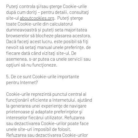
Puteţi controla şi/sau şterge Cookie-urile
după cum doriţi – pentru detalii, consultaţi
site-ul
aboutcookies.org
. Puteți șterge
toate Cookie-urile din calculatorul
dumneavoastră și puteți seta majoritatea
browserelor să blocheze plasarea acestora.
Dacă faceţi acest lucru, este posibil să fiţi
nevoit să setaţi manual unele preferinţe, de
fiecare dată când vizitaţi site-ul. De
asemenea, s-ar putea ca unele servicii sau
opţiuni să nu funcţioneze.
5. De ce sunt Cookie-urile importante
pentru Internet?
Cookie-urile reprezintă punctul central al
funcţionării eficiente a Internetului, ajutând
la generarea unei experienţe de navigare
prietenoase şi adaptate preferinţelor şi
intereselor fiecărui utilizator. Refuzarea
sau dezactivarea Cookie-urilor poate face
unele site-uri imposibil de folosit.
Refuzarea sau dezactivarea Cookie-urilor