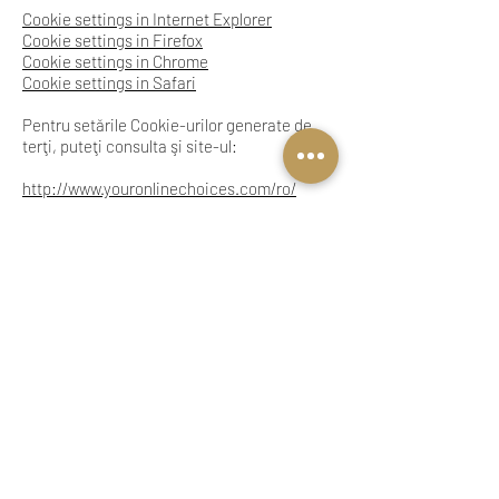
Cookie settings in Internet Explorer
Cookie settings in Firefox
Cookie settings in Chrome
Cookie settings in Safari
Pentru setările Cookie-urilor generate de
terţi, puteţi consulta şi site-ul:
http://www.youronlinechoices.com/ro/
MENIU
DESPRE NOI
Produse
Conceptul Su Misura
Ceremonie
Despre brand
Private Tailoring
Termeni si Conditii
Gift Card
Programeaza
Colectii
Contact
NEWSLETTER
Abonați-vă la newsletterul Cesare și bucurați-vă în exclusivitate